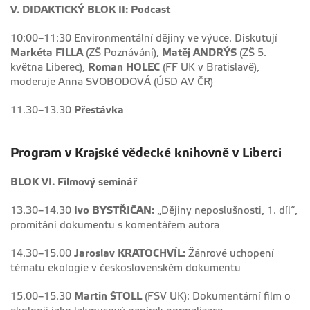
V. DIDAKTICKÝ BLOK II: Podcast
10:00–11:30 Environmentální dějiny ve výuce. Diskutují
Markéta FILLA
(ZŠ Poznávání),
Matěj ANDRÝS
(ZŠ 5.
května Liberec),
Roman HOLEC
(FF UK v Bratislavě),
moderuje Anna SVOBODOVÁ (ÚSD AV ČR)
11.30–13.30
Přestávka
Program v Krajské vědecké knihovně v Liberci
BLOK VI. Filmový seminář
13.30–14.30
Ivo BYSTŘIČAN:
„Dějiny neposlušnosti, 1. díl“,
promítání dokumentu s komentářem autora
14.30–15.00
Jaroslav KRATOCHVÍL:
Žánrové uchopení
tématu ekologie v československém dokumentu
15.00–15.30
Martin ŠTOLL
(FSV UK): Dokumentární film o