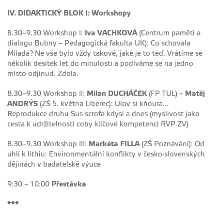
IV. DIDAKTICKÝ BLOK I: Workshopy
8.30–9.30 Workshop I:
Iva VACHKOVÁ
(Centrum paměti a
dialogu Bubny – Pedagogická fakulta UK): Co schovala
Milada? Ne vše bylo vždy takové, jaké je to teď. Vrátíme se
několik desítek let do minulosti a podíváme se na jedno
místo odjinud. Zdola.
8.30–9.30 Workshop II:
Milan DUCHÁČEK
(FP TUL) –
Matěj
ANDRÝS
(ZŠ 5. května Liberec): Ulov si kňoura...
Reprodukce druhu Sus scrofa kdysi a dnes (myslivost jako
cesta k udržitelnosti coby klíčové kompetenci RVP ZV)
8.30–9.30 Workshop III:
Markéta FILLA
(ZŠ Poznávání): Od
uhlí k lithiu: Environmentální konflikty v česko-slovenských
dějinách v badatelské výuce
9:30 – 10:00
Přestávka
***