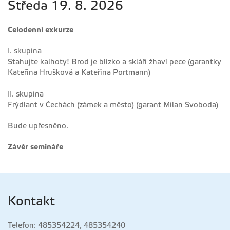
Středa 19. 8. 2026
Celodenní exkurze
I. skupina
Stahujte kalhoty! Brod je blízko a skláři žhaví pece (garantky
Kateřina Hrušková a Kateřina Portmann)
II. skupina
Frýdlant v Čechách (zámek a město) (garant Milan Svoboda)
Bude upřesněno.
Závěr
semináře
Kontakt
Telefon: 485354224, 485354240