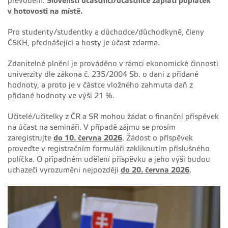
převodem.
Slovenští účastníci/účastnice zaplatí poplatek
v hotovosti na místě.
Pro studenty/studentky a důchodce/důchodkyně, členy
ČSKH, přednášející a hosty je účast zdarma.
Zdanitelné plnění je prováděno v rámci ekonomické činnosti
univerzity dle zákona č. 235/2004 Sb. o dani z přidané
hodnoty, a proto je v částce vložného zahrnuta daň z
přidané hodnoty ve výši 21 %.
Učitelé/učitelky z ČR a SR mohou žádat o finanční příspěvek
na účast na semináři. V případě zájmu se prosím
zaregistrujte
do 10. června 2026
. Žádost o příspěvek
proveďte v registračním formuláři zakliknutím příslušného
políčka. O případném udělení příspěvku a jeho výši budou
uchazeči vyrozuměni nejpozději
do 20. června 2026
.