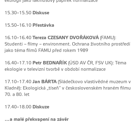
ekologii jako lakmusový papírek normalizace
15.30–15.50
Diskuse
15.50–16.10
Přestávka
16.10–16.40
Tereza CZESANY DVOŘÁKOVÁ
(FAMU):
Studenti – filmy – environment. Ochrana životního prostředí
jako téma filmů FAMU před rokem 1989
16.40–17.10
Petr BEDNAŘÍK
(ÚSD AV ČR, FSV UK): Téma
ekologie v televizní tvorbě v období normalizace
17.10–17.40
Jan BÁRTA
(Sládečkovo vlastivědné muzeum v
Kladně): Ekologická „tíseň“ v československém hraném filmu
70. a 80. let
17.40–18.00
Diskuze
…a malé překvapení na závěr