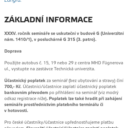
Langra.
ZÁKLADNÍ INFORMACE
XXXV. ročník semináře se uskuteční v budově G (Univerzitní
nám. 1410/1), v posluchárně G 315 (3. patro).
Doprava
Použijte autobus č. 15, 19 nebo 29 z centra MHD Fügnerova
ul., vystupte na zastávce Technická univerzita.
Účastnický poplatek
za seminář (bez ubytování a stravy) činí
700,- Kč
. Účastníci/účastnice zaplatí účastnický poplatek
bankovním převodem
po přihlášení na seminář (viz modrý
odkaz registrace níže)
.
Poplatek lze také hradit
při zahájení
semináře prostřednictvím platebního terminálu či
v hotovosti.
Pro české účastníky/účastnice upřednostňujeme platbu