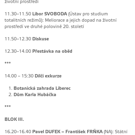
životní prostředí
11.30–11.50
Libor SVOBODA
(Ústav pro studium
totalitních režimů): Meliorace a jejich dopad na životní
prostředí ve druhé polovině 20. století
11.50–12.30
Diskuse
12.30–14.00
Přestávka na oběd
***
14.00 – 15:30
Dílčí exkurze
Botanická zahrada Liberec
Dům Karla Hubáčka
***
BLOK III.
16.20–16.40
Pavel DUFEK – František FRŇKA
(NA): Státní