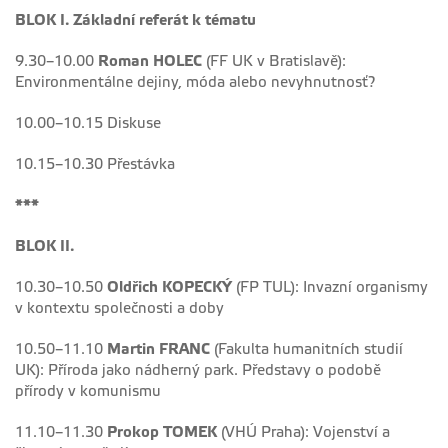
BLOK I. Základní referát k tématu
9.30–10.00
Roman HOLEC
(FF UK v Bratislavě):
Environmentálne dejiny, móda alebo nevyhnutnosť?
10.00–10.15 Diskuse
10.15–10.30 Přestávka
***
BLOK II.
10.30–10.50
Oldřich KOPECKÝ
(FP TUL): Invazní organismy
v kontextu společnosti a doby
10.50–11.10
Martin FRANC
(Fakulta humanitních studií
UK): Příroda jako nádherný park. Představy o podobě
přírody v komunismu
11.10–11.30
Prokop TOMEK
(VHÚ Praha): Vojenství a